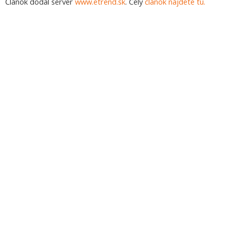
Článok dodal server
www.etrend.sk
. Celý
článok nájdete tu.