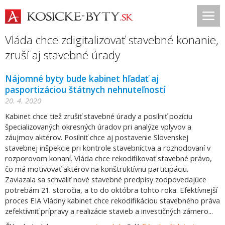
Vláda chce zdigitalizovať stavebné konanie,
zruší aj stavebné úrady
Nájomné byty bude kabinet hľadať aj
pasportizáciou štátnych nehnuteľností
20. 4. 2020
Kabinet chce tiež zrušiť stavebné úrady a posilniť pozíciu
špecializovaných okresných úradov pri analýze vplyvov a
záujmov aktérov. Posilniť chce aj postavenie Slovenskej
stavebnej inšpekcie pri kontrole stavebníctva a rozhodovaní v
rozporovom konaní. Vláda chce rekodifikovať stavebné právo,
čo má motivovať aktérov na konštruktívnu participáciu.
Zaviazala sa schváliť nové stavebné predpisy zodpovedajúce
potrebám 21. storočia, a to do októbra tohto roka. Efektívnejší
proces EIA Vládny kabinet chce rekodifikáciou stavebného práva
zefektívniť prípravy a realizácie stavieb a investičných zámero...