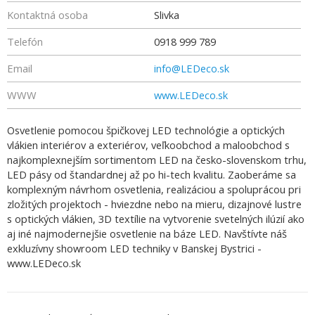
Kontaktná osoba
Slivka
Telefón
0918 999 789
Email
info@LEDeco.sk
WWW
www.LEDeco.sk
Osvetlenie pomocou špičkovej LED technológie a optických
vlákien interiérov a exteriérov, veľkoobchod a maloobchod s
najkomplexnejším sortimentom LED na česko-slovenskom trhu,
LED pásy od štandardnej až po hi-tech kvalitu. Zaoberáme sa
komplexným návrhom osvetlenia, realizáciou a spoluprácou pri
zložitých projektoch - hviezdne nebo na mieru, dizajnové lustre
s optických vlákien, 3D textílie na vytvorenie svetelných ilúzií ako
aj iné najmodernejšie osvetlenie na báze LED. Navštívte náš
exkluzívny showroom LED techniky v Banskej Bystrici -
www.LEDeco.sk