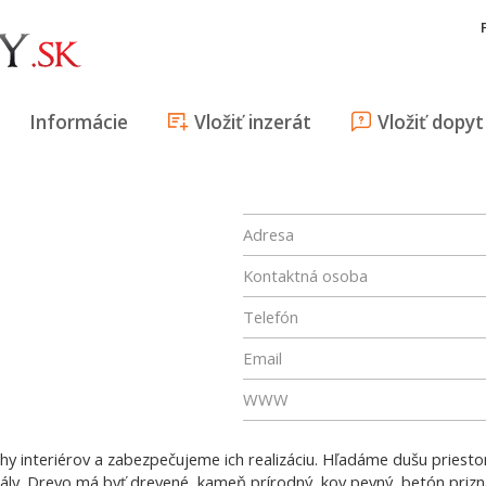
Informácie
Vložiť inzerát
Vložiť dopyt
Adresa
Kontaktná osoba
Telefón
Email
WWW
rhy interiérov a zabezpečujeme ich realizáciu. Hľadáme dušu priesto
ály. Drevo má byť drevené, kameň prírodný, kov pevný, betón pri