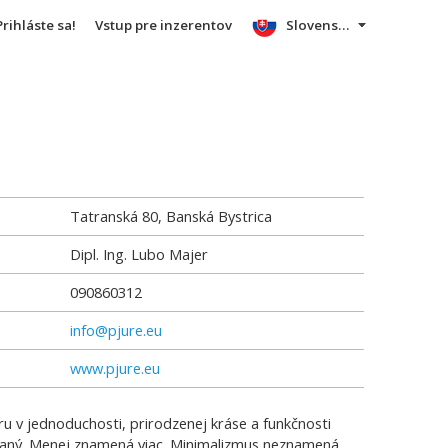
Prihláste sa!
Vstup pre inzerentov
Slovensky
Tatranská 80, Banská Bystrica
Dipl. Ing. Lubo Majer
090860312
info@pjure.eu
www.pjure.eu
ru v jednoduchosti, prirodzenej kráse a funkčnosti
znaný. Menej znamená viac. Minimalizmus neznamená