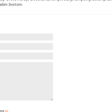
 Vašim životom.
dete
tu