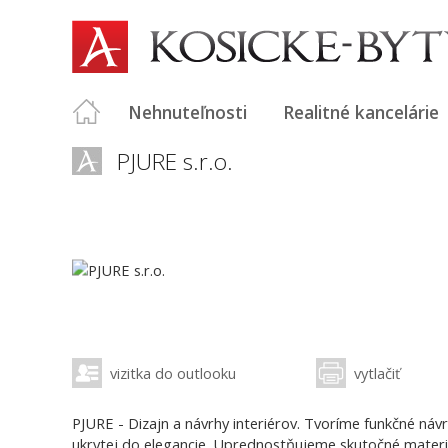
Nehnuteľnosti
Realitné kancelárie
PJURE s.r.o.
vizitka do outlooku
vytlačiť
PJURE - Dizajn a návrhy interiérov. Tvoríme funkčné náv
ukrytej do elegancie. Uprednostňujeme skutočné materi