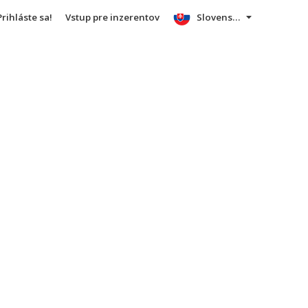
Prihláste sa!
Vstup pre inzerentov
Slovensky