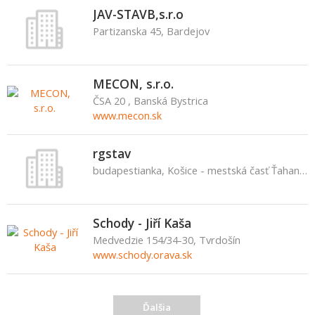
JAV-STAVB,s.r.o
Partizanska 45, Bardejov
MECON, s.r.o.
ČSA 20 , Banská Bystrica
www.mecon.sk
rgstav
budapestianka, Košice - mestská časť Ťahanovce
Schody - Jiří Kaša
Medvedzie 154/34-30, Tvrdošín
www.schody.orava.sk
Ďalšia