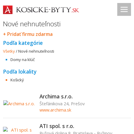
Nové nehnuteľnosti
+ Pridať firmu zdarma
Podľa kategórie
Všetky
/
Nové nehnuteľnosti
Domy na klúč
Podľa lokality
Košický
Archima s.r.o.
Štefánikova 24, Prešov
www.archima.sk
ATI spol. s r.o.
Ružová dolina 8, Bratislava - Ružinov