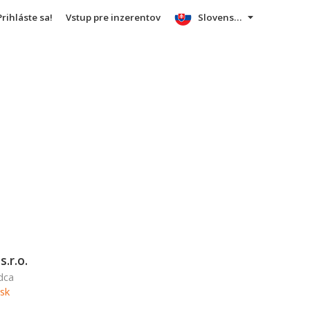
Prihláste sa!
Vstup pre inzerentov
Slovensky
.r.o.
dca
sk