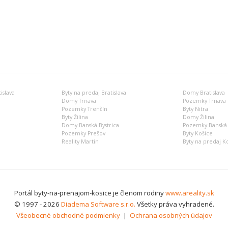
islava
Byty na predaj Bratislava
Domy Bratislava
Domy Trnava
Pozemky Trnava
Pozemky Trenčín
Byty Nitra
Byty Žilina
Domy Žilina
Domy Banská Bystrica
Pozemky Banská 
Pozemky Prešov
Byty Košice
Reality Martin
Byty na predaj K
Portál byty-na-prenajom-kosice je členom rodiny
www.areality.sk
© 1997 - 2026
Diadema Software s.r.o.
Všetky práva vyhradené.
Všeobecné obchodné podmienky
|
Ochrana osobných údajov