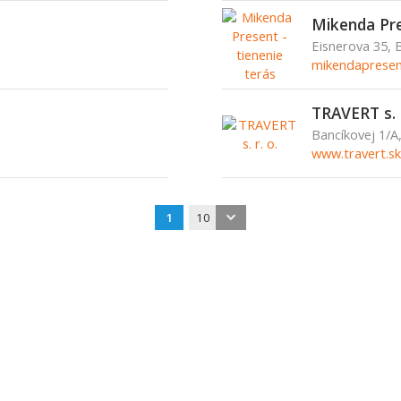
Mikenda Pre
Eisnerova 35, 
mikendapresen
TRAVERT s. r
Bancíkovej 1/A,
www.travert.sk
1
10