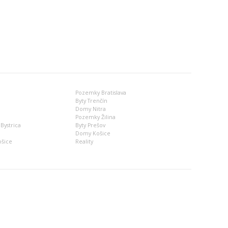
Pozemky Bratislava
Byty Trenčín
Domy Nitra
Pozemky Žilina
Bystrica
Byty Prešov
Domy Košice
ošice
Reality