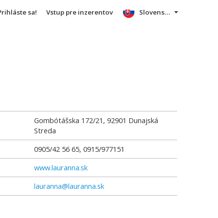
Prihláste sa!
Vstup pre inzerentov
Slovensky
Gombótášska 172/21
,
92901
Dunajská
Streda
0905/42 56 65, 0915/977151
www.lauranna.sk
lauranna@lauranna.sk