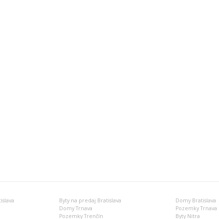
islava
Byty na predaj Bratislava
Domy Bratislava
Domy Trnava
Pozemky Trnava
Pozemky Trenčín
Byty Nitra