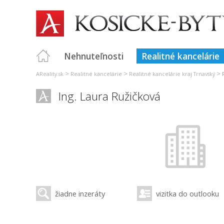
Nehnuteľnosti
Realitné kancelárie
>
>
>
AReality.sk
Realitné kancelárie
Realitné kancelárie kraj Trnavský
Ing. Laura Ružičková
žiadne inzeráty
vizitka do outlooku