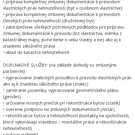
• príprava kompletnej zmluvnej dokumentácie k prevodom
vlastníckych práv nehnuteľností (byt v osobnom vlastníctve)
• príprava kompletnej zmluvnej dokumentácie k prevodom
členských práv nehnuteľností (družstevný byt)
• zabezpečenie všetkých potrebných podkladov pre prípravu
zmluvnej dokumentácie k prevodu (list vlastníctva, snímka z
katastrálnej mapy, potvrdenie o veku stavby a iné) ako aj k
zriadeniu záložného práva
• vklad do katastra nehnuteľností
DOPLNKOVÉ SLUŽBY: (na základe dohody so zmluvnými
partnermi)
• vypracovanie znaleckých posudkov k prevodu vlastníckych práv
ako aj k zriadeniu záložného práva (znalec)
• zameranie pozemku, vypracovanie geometrického plánu
(geodet)
• určovanie nosných priečok pri rekonštrukcii bytov (statik)
• overenie podpisov na zmluvných dokumentoch (notár)
• rekonštrukcie bytov a nehnuteľností (kontakty na spoločnosti,
ktoré vykonávajú stavebno – montážne práce a rekonštrukcie
nehnuteľností)
• bytový architekt