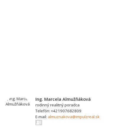
Ing. Marcela Almužňáková
rodinný realitný poradca
Telefón: +421907682809
E-mail:
almuznakova@impulzreal.sk