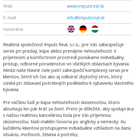
Web
www.impulzreal.sk
E-mail
info@impulzreal.sk
Hovoríme
Realitná spoločnosť Impulz Real, s.r.o., pre Vás zabezpečuje
servis pri predaji, kúpe alebo prenájme nehnuteľností. V
príjemnom a komfortnom prostredí ponúkame individuálny
prístup, odborné poradenstvo vo všetkých oblastiach bývania.
Medzi naše hlavné ciele patrí zabezpečiť komplexný servis pre
klientov, šetriť ich čas ako aj odbúrať zbytočný stres, ktorý
vzniká pri získavaní potrebných podkladov k vybaveniu vlastného
bývania.
Pre väčšinu ľudí je kúpa nehnuteľnosti skúsenosťou, ktorú
absolvujú len pár krát za život. Preto je dôležité, aby spolupráca
s našou realitnou kanceláriou bola pre Vás príjemnou
skúsenosťou. Naši makléri hovoria po anglicky a nemecky. Ku
každému klientovi pristupujeme individuálne vzhľadom na danú
situáciu, možnosti, želania a potreby.