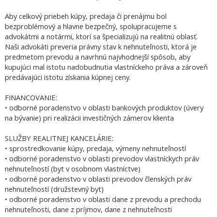
Aby celkový priebeh kúpy, predaja či prenájmu bol
bezproblémový a hlavne bezpečný, spolupracujeme s
advokátmi a notármi, ktorí sa špecializujú na realitnú oblasť.
Naši advokáti preveria právny stav k nehnuteľnosti, ktorá je
predmetom prevodu a navrhnú najvhodnejší spôsob, aby
kupujúci mal istotu nadobudnutia vlastníckeho práva a zároveň
predávajúci istotu získania kúpnej ceny.
FINANCOVANIE:
• odborné poradenstvo v oblasti bankových produktov (úvery
na bývanie) pri realizácii investičných zámerov klienta
SLUŽBY REALITNEJ KANCELÁRIE:
• sprostredkovanie kúpy, predaja, výmeny nehnuteľností
• odborné poradenstvo v oblasti prevodov vlastníckych práv
nehnuteľností (byt v osobnom vlastníctve)
• odborné poradenstvo v oblasti prevodov členských práv
nehnuteľností (družstevný byt)
• odborné poradenstvo v oblasti dane z prevodu a prechodu
nehnuteľnosti, dane z príjmov, dane z nehnuteľnosti