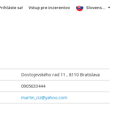
Prihláste sa!
Vstup pre inzerentov
Slovensky
Dostojevského rad 11
,
8110
Bratislava
0905633444
martin_ciz@yahoo.com