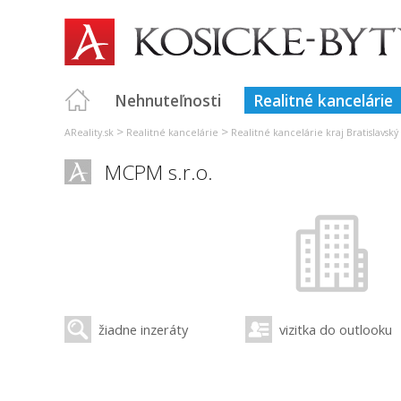
Nehnuteľnosti
Realitné kancelárie
>
>
AReality.sk
Realitné kancelárie
Realitné kancelárie kraj Bratislavský
MCPM s.r.o.
žiadne inzeráty
vizitka do outlooku