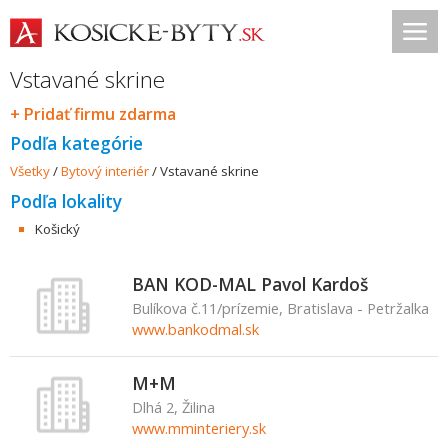
Vstavané skrine
+ Pridať firmu zdarma
Podľa kategórie
Všetky
/
Bytový interiér
/
Vstavané skrine
Podľa lokality
Košický
BAN KOD-MAL Pavol Kardoš
Bulíkova č.11/prízemie, Bratislava - Petržalka
www.bankodmal.sk
M+M
Dlhá 2, Žilina
www.mminteriery.sk