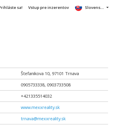
Prihláste sa!
Vstup pre inzerentov
Slovensky
Štefanikova 10
,
97101
Trnava
0905733338, 0903733508
+421335514032
www.mexxreality.sk
trnava@mexxreality.sk