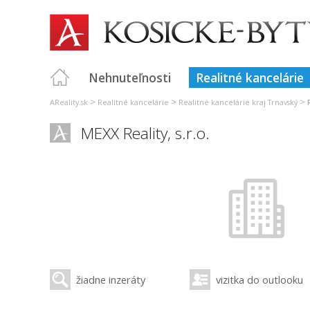
Nehnuteľnosti
Realitné kancelárie
>
>
>
AReality.sk
Realitné kancelárie
Realitné kancelárie kraj Trnavský
MEXX Reality, s.r.o.
žiadne inzeráty
vizitka do outlooku