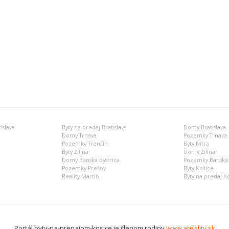
islava
Byty na predaj Bratislava
Domy Bratislava
Domy Trnava
Pozemky Trnava
Pozemky Trenčín
Byty Nitra
Byty Žilina
Domy Žilina
Domy Banská Bystrica
Pozemky Banská 
Pozemky Prešov
Byty Košice
Reality Martin
Byty na predaj K
Portál byty-na-prenajom-kosice je členom rodiny
www.areality.sk