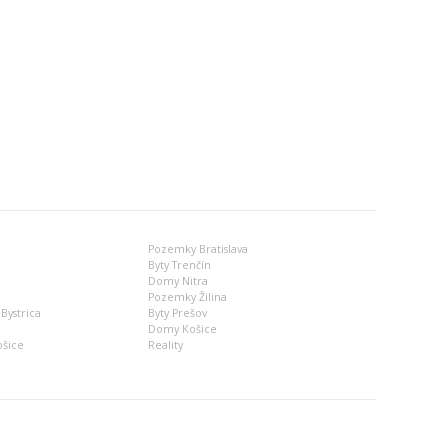
Pozemky Bratislava
Byty Trenčín
Domy Nitra
Pozemky Žilina
Bystrica
Byty Prešov
Domy Košice
ošice
Reality