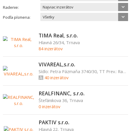
Najviac inzerátov
Radenie:
Všetky
Podľa písmena:
TIMA Real, s.r.o.
Hlavná 26/34, Trnava
84 inzerátov
VIVAREAL,s.r.o.
Sídlo: Petra Pázmaňa 3740/30, TT Prev.: Radlinského 6, Trnava, IČO: 36273848, Spoločnosť VIVAREAL s.r.o. je zap. v OR OS Trnava, vložka číslo: 17356/T, Trnava
40 inzerátov
REALFINANC, s.r.o.
Štefánikova 36, Trnava
0 inzerátov
PAKTIV s.r.o.
Hlavná 22, Trnava