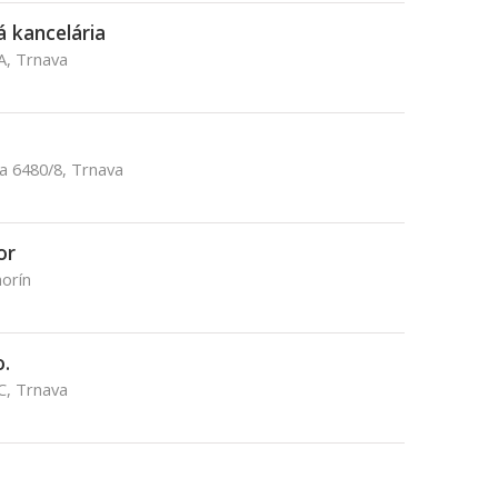
ná kancelária
A, Trnava
a 6480/8, Trnava
or
orín
o.
C, Trnava