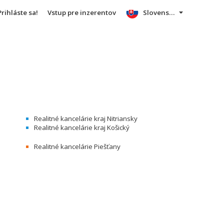
Prihláste sa!
Vstup pre inzerentov
Slovensky
Realitné kancelárie kraj Nitriansky
Realitné kancelárie kraj Košický
Realitné kancelárie Piešťany