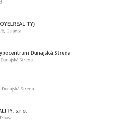
d
-(JOYELREALITY)
/8, Galanta
Hypocentrum Dunajská Streda
 Dunajská Streda
, Dunajská Streda
ITY, s.r.o.
 Trnava