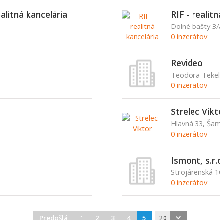
alitná kancelária
RIF - realit
Dolné bašty 3/
0 inzerátov
Revideo
Teodora Tekel
0 inzerátov
Strelec Vikt
Hlavná 33, Šam
0 inzerátov
Ismont, s.r.
Strojárenská 1
0 inzerátov
Predošlá
1
2
3
4
5
20