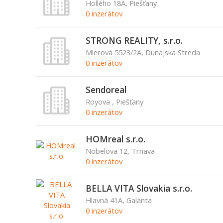
Hollého 18A, Piešťany
0 inzerátov
STRONG REALITY, s.r.o.
Mierová 5523/2A, Dunajska Streda
0 inzerátov
Sendoreal
Royova , Piešťany
0 inzerátov
HOMreal s.r.o.
Nobelova 12, Trnava
0 inzerátov
BELLA VITA Slovakia s.r.o.
Hlavná 41A, Galanta
0 inzerátov