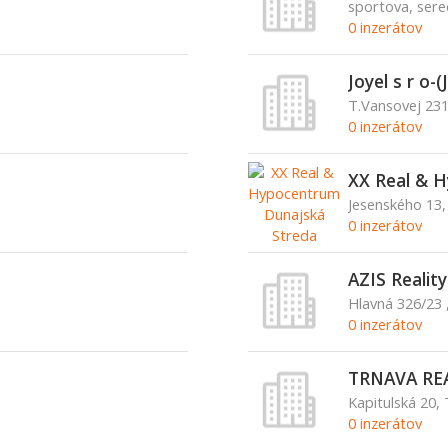
sportova, sere
0 inzerátov
Joyel s r o
T.Vansovej 231
0 inzerátov
XX Real & 
Jesenského 13,
0 inzerátov
AZIS Reality
Hlavná 326/23 
0 inzerátov
TRNAVA REAL
Kapitulská 20,
0 inzerátov