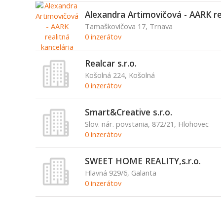
Alexandra Artimovičová - AARK re
Tamaškovičova 17, Trnava
0 inzerátov
Realcar s.r.o.
Košolná 224, Košolná
0 inzerátov
Smart&Creative s.r.o.
Slov. nár. povstania, 872/21, Hlohovec
0 inzerátov
SWEET HOME REALITY,s.r.o.
Hlavná 929/6, Galanta
0 inzerátov