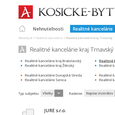
Nehnuteľnosti
Realitné kancelárie
>
>
AReality.sk
Realitné kancelárie
Realitné kancelárie kraj Trnavský
Realitné kancelárie kraj Trnavský
Realitné kancelárie kraj Bratislavský
Realitné 
Realitné kancelárie kraj Žilinský
Realitné k
Realitné kancelárie Dunajská Streda
Realitné 
Realitné kancelárie Senica
Realitné k
Všetky
Najviac inzerátov
Typ subjektu:
Radenie:
JURE s.r.o.