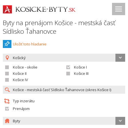
Byty na prenájom Košice - mestská časť
Sídlisko Ťahanovce
Uložiť toto hladanie
Košický
Košice - okolie
Košice I
Košice II
Košice III
Košice IV
Typ inzerátu
Prenájom
Byty