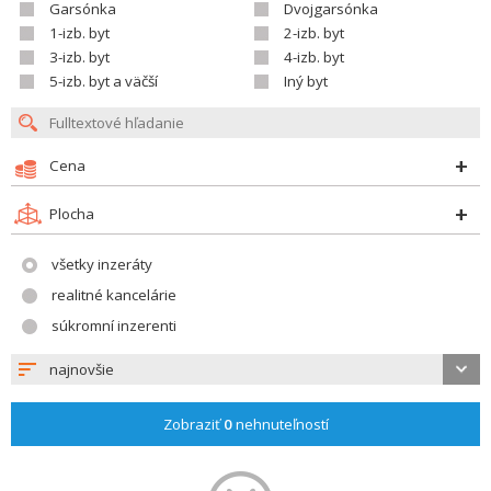
Garsónka
Dvojgarsónka
1-izb. byt
2-izb. byt
3-izb. byt
4-izb. byt
5-izb. byt a väčší
Iný byt
Cena
Plocha
všetky inzeráty
realitné kancelárie
súkromní inzerenti
najnovšie
Zobraziť
0
nehnuteľností