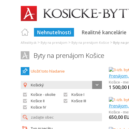
Nehnuteľnosti
Realitné kancelárie
>
>
>
AReality.sk
Byty na prenájom
Byty na prenájom Košice
Byty na p
Byty na prenájom Košice
Uložiť toto hladanie
Prenájom, 
Košice - m
Košický
1 500,00
Košice - okolie
Košice I
Košice II
Košice III
Prenájom, 
Košice IV
Košice - m
650,00
E
Typ inzerátu