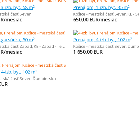
3-izb. byt, 58 m
Prenájom, 1-izb. byt, 35 m
2
2
stská časť Sever
Košice - mestská časť Sever
,
KE - Seve
UR/mesiac
650,00
EUR/mesiac
 garsónka, 50 m
Prenájom, 4-izb. byt, 102 m
2
2
estská časť Západ
,
KE - Západ - Terasa
Košice - mestská časť Sever
,
Ďumb
UR/mesiac
1 650,00
EUR
4-izb. byt, 102 m
2
stská časť Sever
,
Ďumbierska
EUR