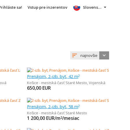
Prihláste sa!
Vstup pre inzerentov
Slovensky
najnovšie
Prenájom, 2-izb. byt, 42 m
2
bová
Košice - mestská časť Staré Mesto
,
Vojenská
650,00
EUR
Prenájom, 2-izb. byt, 58 m
2
Košice - mestská časť Staré Mesto
1 200,00
EUR/m
/mesiac
2