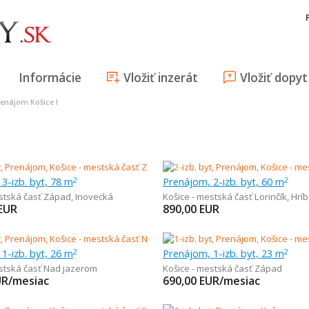
Informácie
Vložiť inzerát
Vložiť dopyt
renájom Košice I
3-izb. byt, 78 m
Prenájom, 2-izb. byt, 60 m
2
2
estská časť Západ
,
Inovecká
Košice - mestská časť Lorinčík
,
Hrí
EUR
890,00
EUR
1-izb. byt, 26 m
Prenájom, 1-izb. byt, 23 m
2
2
estská časť Nad jazerom
Košice - mestská časť Západ
UR/mesiac
690,00
EUR/mesiac