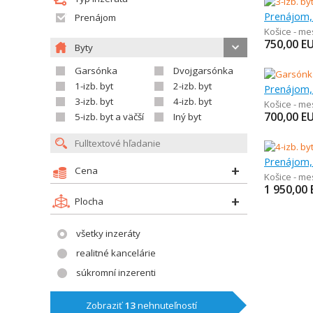
Prenájom, 
Prenájom
Košice - me
750,00
E
Byty
Garsónka
Dvojgarsónka
1-izb. byt
2-izb. byt
Prenájom,
3-izb. byt
4-izb. byt
Košice - m
700,00
E
5-izb. byt a väčší
Iný byt
Prenájom, 
Cena
Košice - me
1 950,00
Plocha
všetky inzeráty
realitné kancelárie
súkromní inzerenti
Zobraziť
13
nehnuteľností