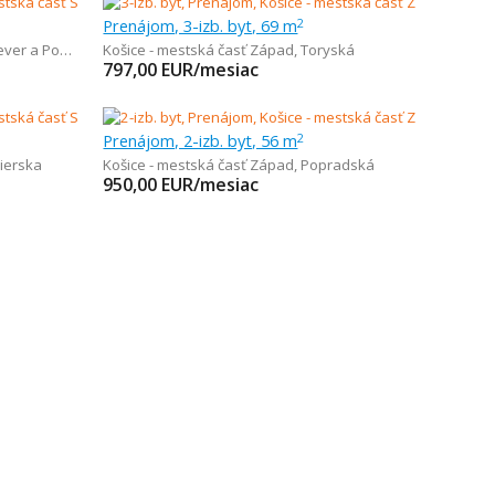
Prenájom, 3-izb. byt, 69 m
2
r a Podhradová
Košice - mestská časť Západ
,
Toryská
797,00
EUR/mesiac
Prenájom, 2-izb. byt, 56 m
2
ierska
Košice - mestská časť Západ
,
Popradská
950,00
EUR/mesiac