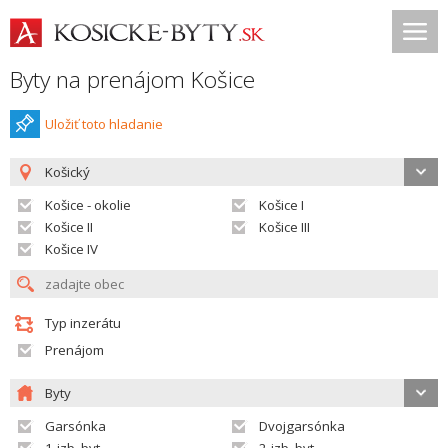
Byty na prenájom Košice
Uložiť toto hladanie
Košický
Košice - okolie
Košice I
Košice II
Košice III
Košice IV
Typ inzerátu
Prenájom
Byty
Garsónka
Dvojgarsónka