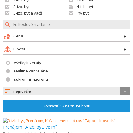
1-izb. byt
2-izb. byt
3-izb. byt
4-izb. byt
5-izb. byt a väčší
Iný byt
Cena
Plocha
všetky inzeráty
realitné kancelárie
súkromní inzerenti
najnovšie
Zobraziť
13
nehnuteľností
Prenájom, 3-izb. byt, 78 m
2