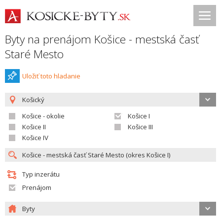
Byty na prenájom Košice - mestská časť
Staré Mesto
Uložiť toto hladanie
Košický
Košice - okolie
Košice I
Košice II
Košice III
Košice IV
Typ inzerátu
Prenájom
Byty