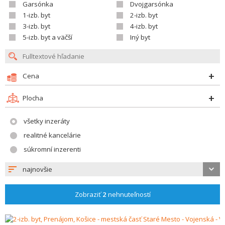
Garsónka
Dvojgarsónka
1-izb. byt
2-izb. byt
3-izb. byt
4-izb. byt
5-izb. byt a väčší
Iný byt
Cena
Plocha
všetky inzeráty
realitné kancelárie
súkromní inzerenti
najnovšie
Zobraziť
2
nehnuteľností