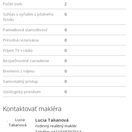
Počet izieb
2
Súhlas s vyňatím z pôdneho
0
fondu
Pamiatková starostlivosť
0
Prírodná rezervácia
0
Príjem TV + rádio
0
Bezpečnostné zariadenie
0
Bremeno z nájmu
0
Samostatný prístup
0
Geologický prieskum
0
Kontaktovať makléra
Lucia Talianová
rodinný realitný maklér
Telefón: +421948797013