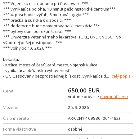
*** Vojenská ulica, priamo pri Cassovare ***
*** vynikajúca poloha, 10 minút pešo historické centrum***
*** 4. poschodie, výťah, 6 metrová loggia ***
*** práčka a sušička k dispozícii ***
*** dodatocne bude namontovana klimatizácia ***
*** bytový dom po rekonštrukcii ***
*** Univerzita veterinárneho lekárstva, TUKE, UNLP, VUSCH vo
výbornej pešej dostupnosti ***
*** voľný od 1.6.2026 ***
Lokalita:
- Košice, mestská časť Staré mesto, Vojenská ulica
- vynikajúca občianska vybavenosť
- OC Cassovar v bezprostrednej blízkosti, vynikajúca d
...
celý popis
650,00
EUR
Cena
vrátane provízie
navrhnúť cenu
Vložené
25. 3. 2026
Číslo inzerátu
AR-02H1-109830 (001-482)
Forma vlastníctva
osobné