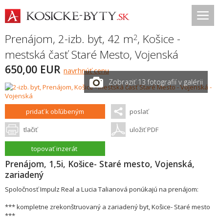
Prenájom, 2-izb. byt, 42 m
,
Košice -
2
mestská časť Staré Mesto
,
Vojenská
650,00 EUR
navrhnúť cenu
Zobraziť 13 fotografií v galérii
pridať k obľúbeným
poslať
tlačiť
uložiť PDF
topovať inzerát
Prenájom, 1,5i, Košice- Staré mesto, Vojenská,
zariadený
Spoločnosť Impulz Real a Lucia Talianová ponúkajú na prenájom:
*** kompletne zrekonštruovaný a zariadený byt, Košice- Staré mesto
***