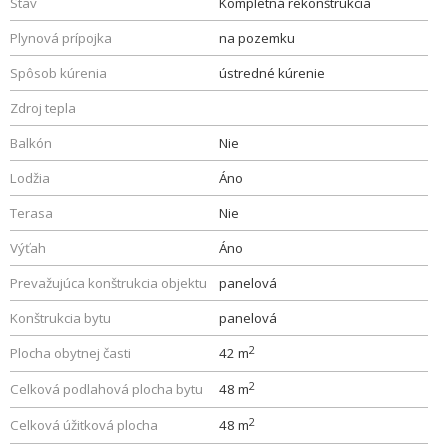
Stav
Kompletná rekonštrukcia
Plynová prípojka
na pozemku
Spôsob kúrenia
ústredné kúrenie
Zdroj tepla
Balkón
Nie
Lodžia
Áno
Terasa
Nie
Výťah
Áno
Prevažujúca konštrukcia objektu
panelová
Konštrukcia bytu
panelová
2
Plocha obytnej časti
42 m
2
Celková podlahová plocha bytu
48 m
2
Celková úžitková plocha
48 m